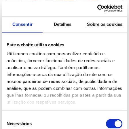
Consentir
Detalhes
Sobre os cookies
Este website utiliza cookies
Utilizamos cookies para personalizar conteúdo e
anúncios, fornecer funcionalidades de redes sociais e
analisar o nosso tráfego. Também partilhamos
A CONTENUR apresenta o projeto
informações acerca da sua utilização do site com os
CIRCLE® na TECMA
nossos parceiros de redes sociais, de publicidade e de
análise, que as podem combinar com outras informações
que lhes forneceu ou recolhidas por estes a partir da sua
25/06/2018
utilização dos respetivos serviços.
No passado mês de junho, nos dias 13, 14 e 15, realizou-
se em Madrid a Feira Internacional do Urbanismo e
Seleção
Ambiente TECMA, que englobava o FÓRUM DE
AMBIENTE E SUSTENTABILIDADE, FSMS 2018.
Necessários
de
Segundo fo...