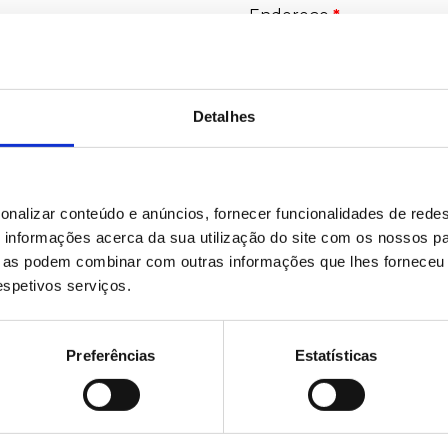
Endereço
*
País
*
Detalhes
Empresa
*
onalizar conteúdo e anúncios, fornecer funcionalidades de redes
informações acerca da sua utilização do site com os nossos pa
ue as podem combinar com outras informações que lhes forneceu 
respetivos serviços.
Preferências
Estatísticas
UR S.L.
*