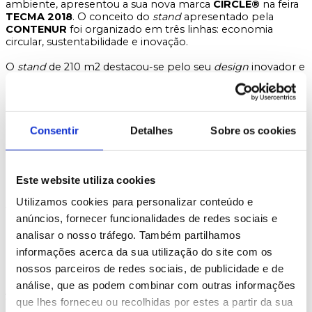
ambiente, apresentou a sua nova marca
CIRCLE®
na feira
TECMA 2018
. O conceito do
stand
apresentado pela
CONTENUR
foi organizado em três linhas: economia
circular, sustentabilidade e inovação.
O
stand
de 210 m
2
destacou-se pelo seu
design
inovador e
pela apresentação dos produtos estratégicos para a
empresa, como o novo modelo de contentor de carga
lateral 2200F com fechadura EMZ, que permite emitir
dados de maneira programada e automática através do
sistema GPRS, e o novo contentor de carga bilateral 2Side
Consentir
Detalhes
Sobre os cookies
System® com limitador de volume. Na zona de exposição
foram instalados elementos eletrónicos e digitais para se
dispor de um melhor acesso à informação relativa aos
produtos e sistemas expostos.
Este website utiliza cookies
Utilizamos cookies para personalizar conteúdo e
A empresa quis apostar num
stand
que permitisse um
relacionamento mais direto com os visitantes, criando para
anúncios, fornecer funcionalidades de redes sociais e
isso uma “área social” que possibilitou o
networking
e que
analisar o nosso tráfego. Também partilhamos
se converteu num dos pontos de visita e paragem
informações acerca da sua utilização do site com os
obrigatória para todos os clientes.
nossos parceiros de redes sociais, de publicidade e de
análise, que as podem combinar com outras informações
25/06/2018 |
Actual
que lhes forneceu ou recolhidas por estes a partir da sua