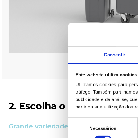
Consentir
Este website utiliza cookies
Utilizamos cookies para pers
tráfego. Também partilhamos 
publicidade e de análise, q
2. Escolha o seu modelo
partir da sua utilização dos 
Seleção
Grande variedade para diferentes apl
Necessários
de
consentimento