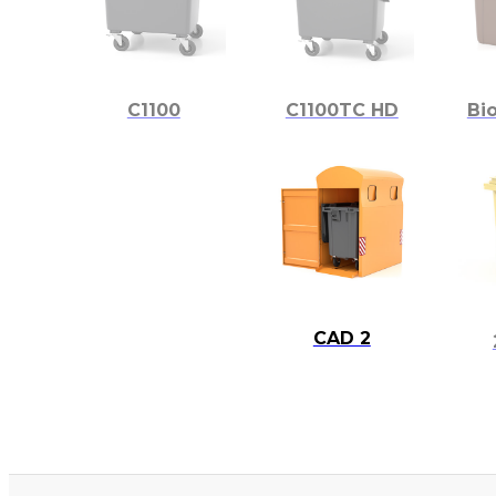
C1100
C1100TC HD
Bi
CAD 2