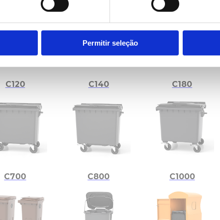
Permitir seleção
C120
C140
C180
C700
C800
C1000