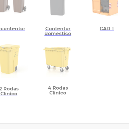
ocontentor
Contentor
CAD 1
doméstico
4 Rodas
2 Rodas
Clínico
Clínico