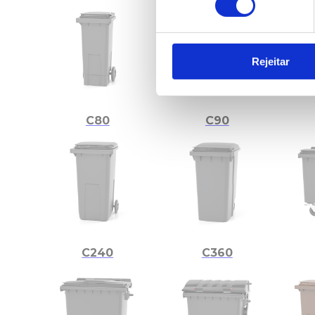
Rejeitar
C80
C90
C240
C360