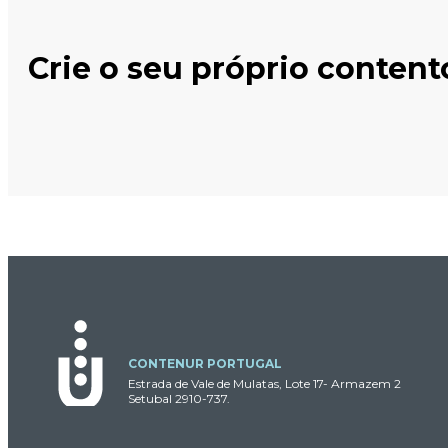
Crie o seu próprio content
CONTENUR PORTUGAL
Estrada de Vale de Mulatas, Lote 17- Armazem 2
Setubal 2910-737.