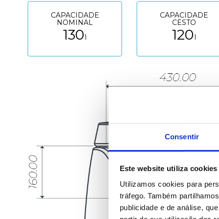
CAPACIDADE
CAPACIDADE
NOMINAL
CESTO
130
120
l
l
Consentir
Este website utiliza cookies
Utilizamos cookies para pers
tráfego. Também partilhamos 
publicidade e de análise, q
partir da sua utilização dos 