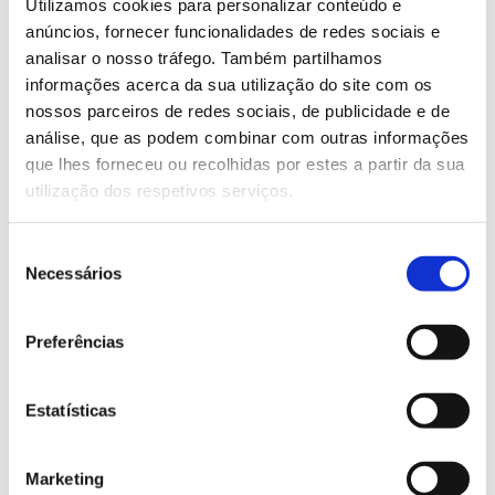
Utilizamos cookies para personalizar conteúdo e
ALTURA TOTAL
anúncios, fornecer funcionalidades de redes sociais e
958
analisar o nosso tráfego. Também partilhamos
mm
informações acerca da sua utilização do site com os
nossos parceiros de redes sociais, de publicidade e de
análise, que as podem combinar com outras informações
que lhes forneceu ou recolhidas por estes a partir da sua
LARGURA
MÁXIMA
utilização dos respetivos serviços.
545
mm
Seleção
Necessários
de
consentimento
DIÂMETRO
MÁXIMO
Preferências
450
mm
Estatísticas
Marketing