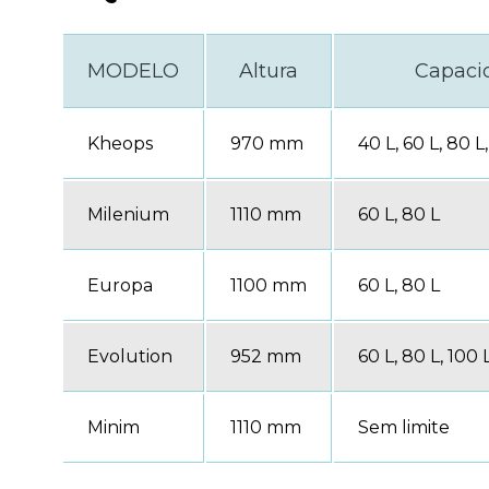
MODELO
Altura
Capaci
Kheops
970 mm
40 L, 60 L, 80 L,
Milenium
1110 mm
60 L, 80 L
Europa
1100 mm
60 L, 80 L
Evolution
952 mm
60 L, 80 L, 100 
Minim
1110 mm
Sem limite