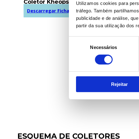
Coletor Kheops
Coleto
Utilizamos cookies para pers
Descarregar Ficha Técnica
Descar
tráfego. Também partilhamos 
publicidade e de análise, q
partir da sua utilização dos 
Seleção
Necessários
de
consentimento
Rejeitar
ESQUEMA DE COLETORES