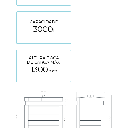
CAPACIDADE
3000
l
ALTURA BOCA
DE CARGA MÁX.
1300
mm