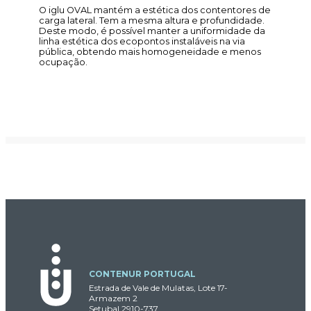
O iglu OVAL mantém a estética dos contentores de
carga lateral. Tem a mesma altura e profundidade.
Deste modo, é possível manter a uniformidade da
linha estética dos ecopontos instaláveis na via
pública, obtendo mais homogeneidade e menos
ocupação.
CONTENUR PORTUGAL
Estrada de Vale de Mulatas, Lote 17-
Armazem 2
Setubal 2910-737.