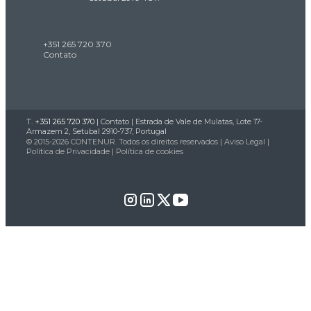
+351 265 720 370
Contato
T.
+351 265 720 370
|
Contato
| Estrada de Vale de Mulatas, Lote 17-
Armazem 2, Setubal 2910-737, Portugal
© 2015-2026 CONTENUR. Todos os direitos reservados |
Aviso Legal
|
Política de Privacidade
|
Política de cookies