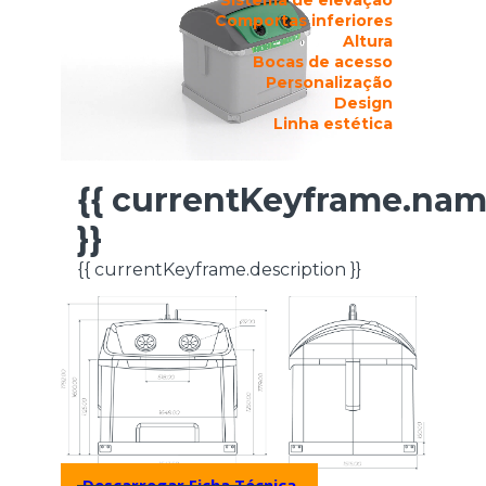
Comportas inferiores
Altura
Bocas de acesso
Personalização
Design
Linha estética
{{ currentKeyframe.na
FICHA TÉCNICA
}}
{{ currentKeyframe.description }}
Descarregar Ficha Técnica