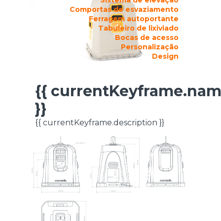
Comportas de esvaziamento
Ferragem autoportante
Tabuleiro de lixiviado
Bocas de acesso
Personalização
Design
{{ currentKeyframe.na
FICHA TÉCNICA
}}
{{ currentKeyframe.description }}