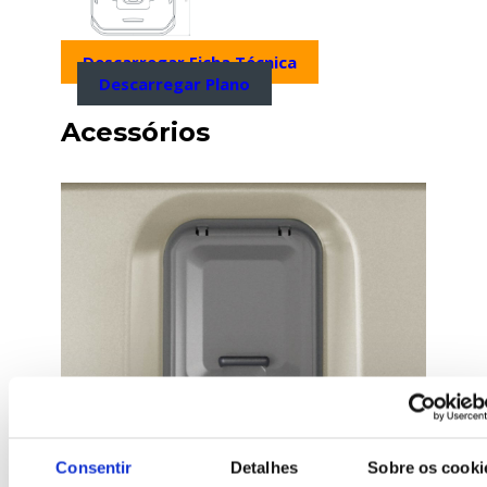
Descarregar Ficha Técnica
Descarregar Plano
Acessórios
Consentir
Detalhes
Sobre os cooki
Bocas de depósito