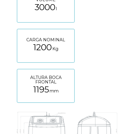
3000
l
CARGA NOMINAL
1200
Kg
ALTURA BOCA
FRONTAL
1195
mm