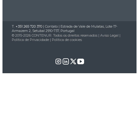
T.
+351 265 720 370
|
Contato
| Estrada de Vale de Mulatas, Lote 17-
Armazem 2, Setubal 2910-737, Portugal
© 2015-2026 CONTENUR. Todos os direitos reservados |
Aviso Legal
|
Política de Privacidade
|
Política de cookies