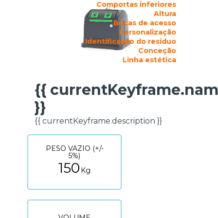
Comportas inferiores
Altura
Bocas de acesso
Personalização
Identificação do resíduo
Conceção
Linha estética
{{ currentKeyframe.na
FICHA TÉCNICA
}}
{{ currentKeyframe.description }}
PESO VAZIO (+/-
5%)
150
Kg
VOLUME