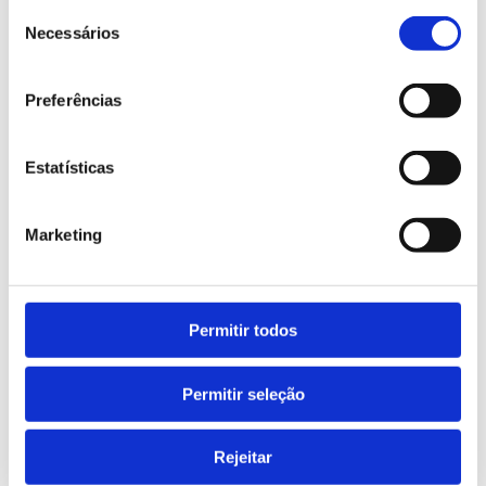
Seleção
Acessórios
Necessários
de
consentimento
Preferências
Estatísticas
Marketing
Permitir todos
Faixas refletoras
Permitir seleção
Acessório disponível que melhora a visibilidade do
produto.
Rejeitar