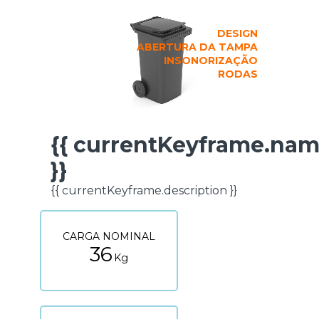
DESIGN
ABERTURA DA TAMPA
INSONORIZAÇÃO
RODAS
{{ currentKeyframe.na
FICHA TÉCNICA
}}
{{ currentKeyframe.description }}
CARGA NOMINAL
36
Kg