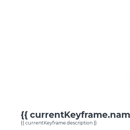
{{ currentKeyframe.nam
FICHA TÉCNICA
{{ currentKeyframe.description }}