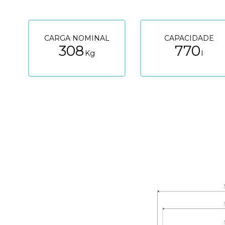
CARGA NOMINAL
CAPACIDADE
308
770
Kg
l