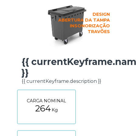
DESIGN
ABERTURA DA TAMPA
INSONORIZAÇÃO
TRAVÕES
{{ currentKeyframe.na
FICHA TÉCNICA
}}
{{ currentKeyframe.description }}
CARGA NOMINAL
264
Kg