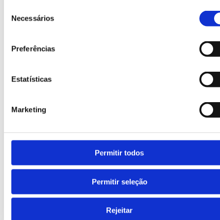
Seleção
Necessários
de
Travão centralizado
consentimento
Situado na parte inferior do contentor, é acionado
Preferências
mediante chave triangular e evita os movimentos
involuntários do contentor.
Estatísticas
Marketing
Permitir todos
Permitir seleção
Rejeitar