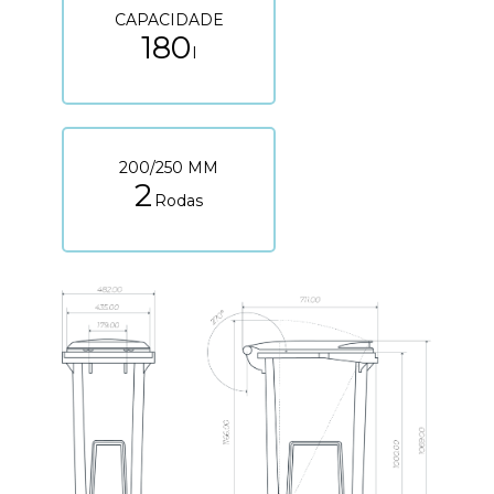
CAPACIDADE
180
l
200/250 MM
2
Rodas