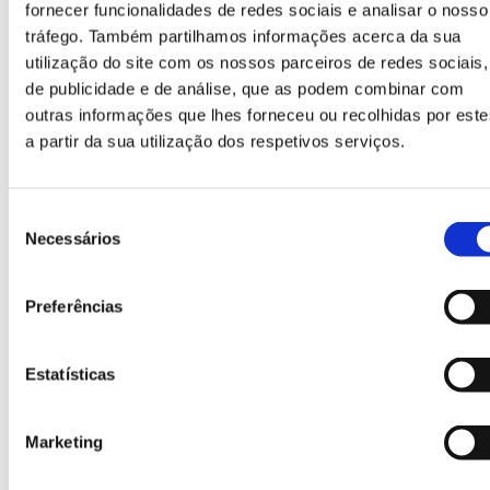
fornecer funcionalidades de redes sociais e analisar o nosso
tráfego. Também partilhamos informações acerca da sua
utilização do site com os nossos parceiros de redes sociais,
Faixas refletoras
de publicidade e de análise, que as podem combinar com
outras informações que lhes forneceu ou recolhidas por este
Acessório disponível que melhora a visibilidade do
produto.
a partir da sua utilização dos respetivos serviços.
Seleção
Necessários
de
consentimento
Preferências
Estatísticas
Vidro
Marketing
Bocas circulares concebidas especialmente para a
recolha de vidro.