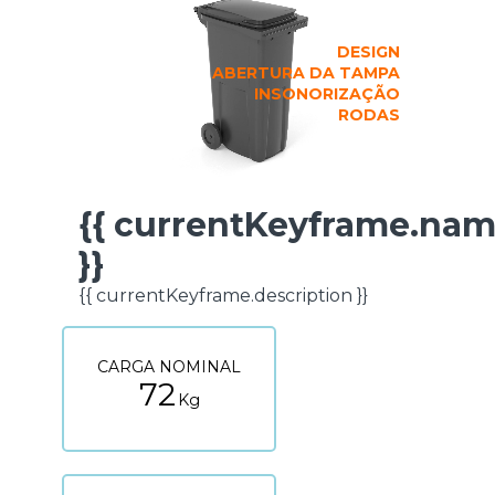
DESIGN
ABERTURA DA TAMPA
INSONORIZAÇÃO
RODAS
{{ currentKeyframe.na
FICHA TÉCNICA
}}
{{ currentKeyframe.description }}
CARGA NOMINAL
72
Kg