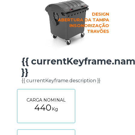
DESIGN
ABERTURA DA TAMPA
INSONORIZAÇÃO
TRAVÕES
{{ currentKeyframe.na
FICHA TÉCNICA
}}
{{ currentKeyframe.description }}
CARGA NOMINAL
440
Kg