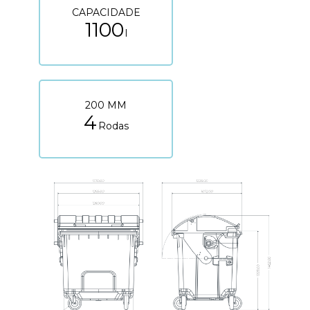
CAPACIDADE
1100
l
200 MM
4
Rodas