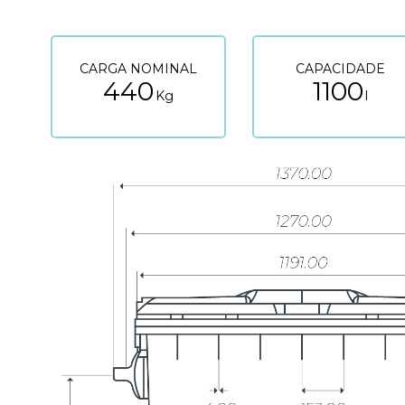
CARGA NOMINAL
CAPACIDADE
440
1100
Kg
l