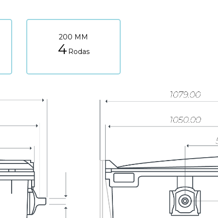
200 MM
4
Rodas