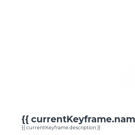
{{ currentKeyframe.nam
FICHA TÉCNICA
{{ currentKeyframe.description }}