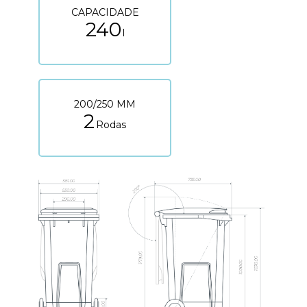
CAPACIDADE
240
l
200/250 MM
2
Rodas