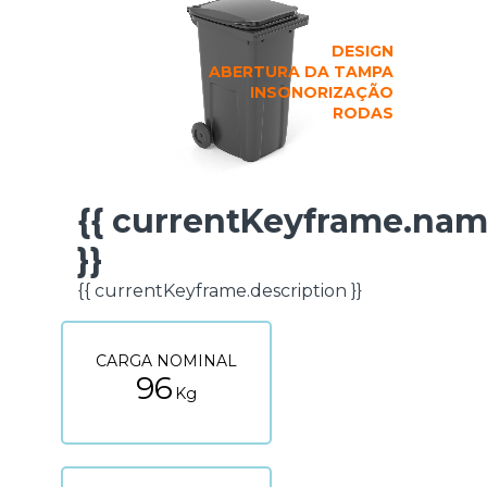
DESIGN
ABERTURA DA TAMPA
INSONORIZAÇÃO
RODAS
{{ currentKeyframe.na
FICHA TÉCNICA
}}
{{ currentKeyframe.description }}
CARGA NOMINAL
96
Kg