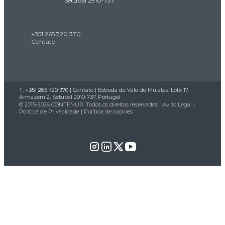
Setubal 2910-737.
+351 265 720 370
Contato
T.
+351 265 720 370
|
Contato
| Estrada de Vale de Mulatas, Lote 17-
Armazem 2, Setubal 2910-737, Portugal
© 2015-2026 CONTENUR. Todos os direitos reservados |
Aviso Legal
|
Política de Privacidade
|
Política de cookies