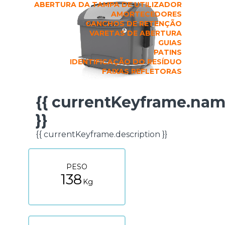
ABERTURA DA TAMPA DE UTILIZADOR
AMORTECEDORES
GANCHOS DE RETENÇÃO
VARETAS DE ABERTURA
GUIAS
PATINS
IDENTIFICAÇÃO DO RESÍDUO
FAIXAS REFLETORAS
{{ currentKeyframe.na
FICHA TÉCNICA
}}
{{ currentKeyframe.description }}
PESO
138
Kg