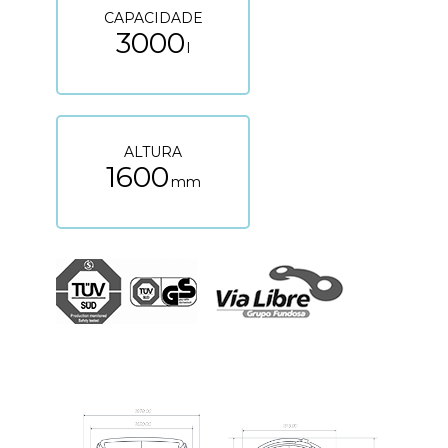
CAPACIDADE
3000
l
ALTURA
1600
mm