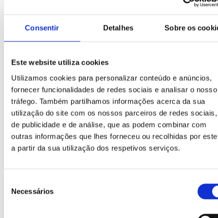
Consentir
Detalhes
Sobre os cooki
Este website utiliza cookies
Utilizamos cookies para personalizar conteúdo e anúncios,
Boca de papel
fornecer funcionalidades de redes sociais e analisar o nosso
Bocas concebidas especialmente para a recolha
tráfego. Também partilhamos informações acerca da sua
de papel e cartão, dimensão disponível: 890 mm x
utilização do site com os nossos parceiros de redes sociais,
200 mm
de publicidade e de análise, que as podem combinar com
outras informações que lhes forneceu ou recolhidas por este
a partir da sua utilização dos respetivos serviços.
Seleção
Necessários
de
consentimento