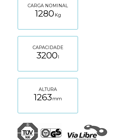
CARGA NOMINAL
1280
Kg
CAPACIDADE
3200
l
ALTURA
1263
mm