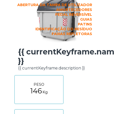
ABERTURA DA TAMPA DE UTILIZADOR
AMORTECEDORES
PEDAL REVERSÍVEL
GUIAS
PATINS
IDENTIFICAÇÃO DO RESÍDUO
FAIXAS REFLETORAS
{{ currentKeyframe.na
FICHA TÉCNICA
}}
{{ currentKeyframe.description }}
PESO
146
Kg