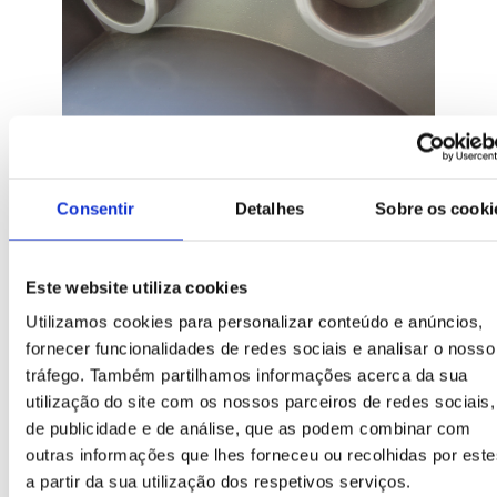
Alojamento chip
Consentir
Detalhes
Sobre os cooki
Habitáculo específico para a colocação de chips
que facilitam a localização e a identificação do
contentor.
Este website utiliza cookies
Utilizamos cookies para personalizar conteúdo e anúncios,
fornecer funcionalidades de redes sociais e analisar o nosso
tráfego. Também partilhamos informações acerca da sua
utilização do site com os nossos parceiros de redes sociais,
de publicidade e de análise, que as podem combinar com
outras informações que lhes forneceu ou recolhidas por este
a partir da sua utilização dos respetivos serviços.